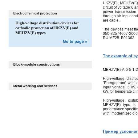
UKZV(E), MEHZV(E) d
circuit of voltage 6 
power transmission
Electrochemical protection
through air input and
are cable.
High-voltage distribution devices for
cathodic protection of UKZV(E) and
The devices meet th
MEHZV(E) types
050-32574607-2006
RU.ME25. B01362.
Go to page »
The example of sy
Block-module constructions
MEHZV(E)-А-6-5-1-
High-voltage distri
"Energoprom" with au
Metal working and services
input voltage 6 kV, o
kW, for temperate clim
High-voltage distr
MEHZV(E) type is 
performance specific
with modernized dio
Пример условног