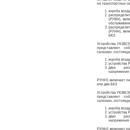
на транспортных са
короба возду
распределит
(РУВН), вкл
обслуживани
распределит
(РУНН), вкл
БКЗ.
Устройства УКЗВ(Э
представляет со
салазках, состоящу
короба возд
устройства 
двух расп
напряжения
РУНН1 включает па
или два БКЗ.
Устройства УКЗВ(Э)
представляет со
салазках, состоящу
короба возд
устройства 
двух расп
напряжения
РУНН1 включает па