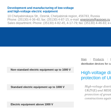
Development and manufacturing of low-voltage
and high-voltage electric equipment
10 Chelyabinskaya Str., Ozersk, Chelyabinsk region, 456783, Russia
Phone: (35130) 4-36-40; fax: (35130) 4-87-15; e-mail:
enerprom@aopoes.ru
Sales department. Phone: (35130) 4-82-45, 4-17-79; fax: (35130) 4-46-83; e-
Main
|
Products
|
distribution devices for
Non-standard electric equipment up to
1000 V
High-voltage di
protection of
High-voltage distri
Standard electric equipment up to 1000 V
UKZV(E) and MEHZV
protection of grou
constructions again
Electric equipment above 1000 V