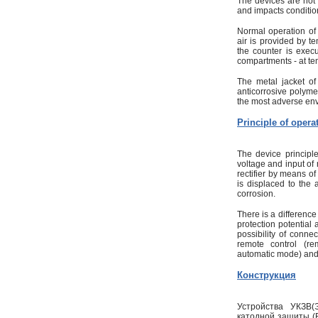
The devices are not i
and impacts conditio
Normal operation of
air is provided by t
the counter is exec
compartments - at t
The metal jacket 
anticorrosive polyme
the most adverse env
Principle of opera
The device principl
voltage and input of
rectifier by means of
is displaced to the 
corrosion.
There is a difference
protection potential
possibility of conne
remote control (rem
automatic mode) and
Конструкция
Устройства УКЗВ(
катодной защиты (