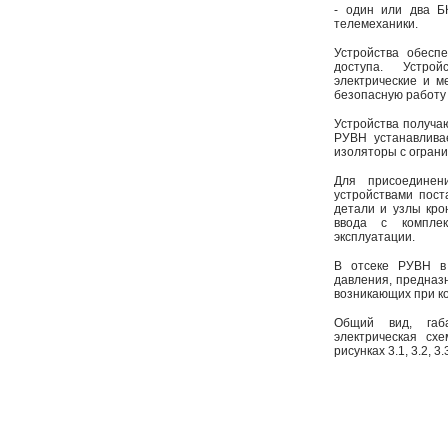
- один или два Б
телемеханики.
Устройства обесп
доступа. Устр
электрические и м
безопасную работу
Устройства получа
РУВН устанавлива
изоляторы с огран
Для присоединен
устройствами пост
детали и узлы кро
ввода с компле
эксплуатации.
В отсеке РУВН в 
давления, предназн
возникающих при к
Общий вид, габ
электрическая сх
рисунках 3.1, 3.2, 3.3