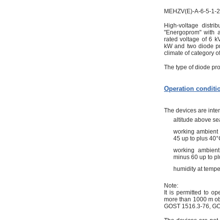
MEHZV(E)-А-6-5-1-
High-voltage distri
"Energoprom" with au
rated voltage of 6 kV
kW and two diode pro
climate of category of
The type of diode pro
Operation conditi
The devices are inten
altitude above se
working ambient 
45 up to plus 40°
working ambient
minus 60 up to p
humidity at tempe
Note:
It is permitted to o
more than 1000 m ob
GOST 1516.3-76, GO