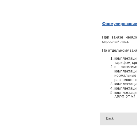
Формулирование 
При заказе необх
опросный лист.
По отдельному зака
комплектац
тарифом, ср
в зависим
комплекта
нормальны
расположенн
комплектаци
комплектаци
комплектаци
АВРП-2Т У2,
Back