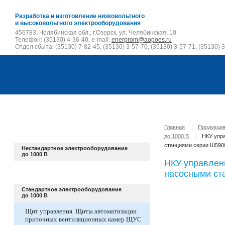
Разработка и изготовление низковольтного
и высоковольтного электрооборудования
456783, Челябинская обл., г.Озерск, ул. Челябинская, 10
Телефон: (35130) 4-36-40, e-mail:
enerprom@aopoes.ru
Отдел сбыта: (35130) 7-82-45, (35130) 3-57-70, (35130) 3-57-71, (35130) 3
Главная
|
Продукци
до 1000 В
|
НКУ упр
станциями серии Ш590
Нестандартное электрооборудование
до 1000 В
НКУ управлен
насосными ст
Стандартное электрооборудование
до 1000 В
Щит управления. Щиты автоматизации
приточных вентиляционных камер ЩУС