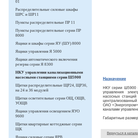
01
Распределительные силовые шкафы
ШРС и ШР11
Пункты распределительные ПР 11
Пункты распределительные серии ПР
8000
Ящики и шкафы серии ЯУ (ШУ) 8000
Ящики управления Я 5000
Ящики автоматического включения
резерва серии Я 8300
НКУ управления канализационными
насосными станциями серии Ш5900
Назначение
Щитки распределительные ЩР24, ЩР36,
НКУ серии Ш5900 
на 24 и 36 модулей
управления элект
насосных станций
Щитки осветительные серии ОЩ, ОЩВ,
централизованный 
УОЩВ
ОАО <Энергопром> 
каналами управлени
Ящики управления освещением ЯУО
9600
Габаритные размер
Щитки квартирные коттеджные серии
ЩК
Вернуться в катало
Ящики силовые серии ЯРВ