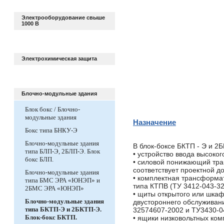
Электрооборудование свыше
1000 В
Электрохимическая защита
Блочно-модульные здания
Блок бокс / Блочно-
модульные здания
Назначение
Бокс типа БНКУ-Э
Блочно-модульные здания
В блок-боксе БКТП - Э и 2
типа БЛП-Э, 2БЛП-Э. Блок
• устройство ввода высоко
бокс БЛП.
• силовой понижающий тра
соответствует проектной д
Блочно-модульные здания
• комплектная трансформа
типа БМС ЭРА «ЮНЭП» и
типа КТПВ (ТУ 3412-043-3
2БМС ЭРА «ЮНЭП»
• щиты открытого или шка
Блочно-модульные здания
двустороннего обслуживани
типа БКТП-Э и 2БКТП-Э.
32574607-2002 и ТУ3430-0
Блок-бокс БКТП.
• ящики низковольтных ком