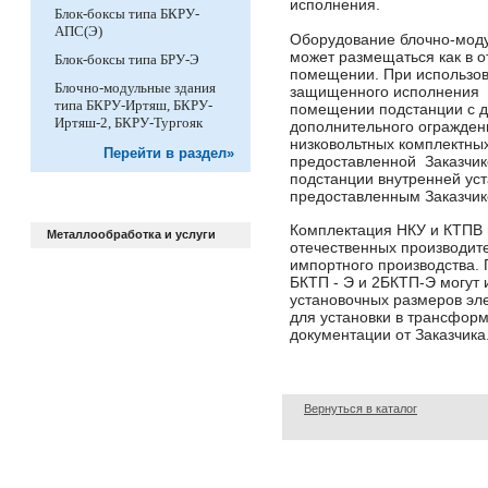
исполнения.
Блок-боксы типа БКРУ-
АПС(Э)
Оборудование блочно-моду
может размещаться как в о
Блок-боксы типа БРУ-Э
помещении. При использо
Блочно-модульные здания
защищенного исполнения в
типа БКРУ-Иртяш, БКРУ-
помещении подстанции с д
Иртяш-2, БКРУ-Тургояк
дополнительного огражден
низковольтных комплектных
Перейти в раздел»
предоставленной Заказчи
подстанции внутренней уст
предоставленным Заказчик
Комплектация НКУ и КТПВ 
Металлообработка и услуги
отечественных производите
импортного производства.
БКТП - Э и 2БКТП-Э могут 
установочных размеров эл
для установки в трансфор
документации от Заказчика
Вернуться в каталог