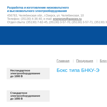
Разработка и изготовление низковольтного
и высоковольтного электрооборудования
456783, Челябинская обл., г.Озерск, ул. Челябинская, 10
Телефон: (35130) 4-36-40, e-mail:
enerprom@aopoes.ru
Отдел сбыта: (35130) 7-82-45, (35130) 3-57-70, (35130) 3-57-71, (35130) 3
Главная
|
Продукция
|
Бло
Бокс типа БНКУ-Э
Нестандартное
электрооборудование
до 1000 В
Стандартное
электрооборудование
до 1000 В