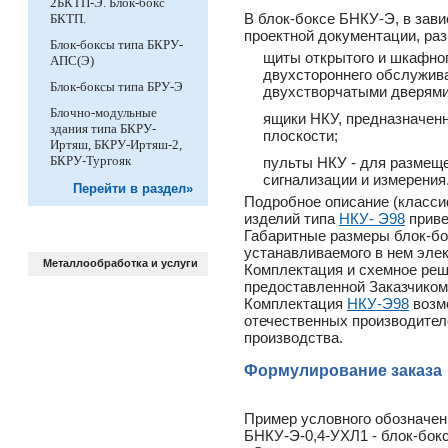
2БКТП-Э. Блок-бокс
В блок-боксе БНКУ-Э, в зав
БКТП.
проектной документации, ра
Блок-боксы типа БКРУ-
щиты открытого и шкафног
АПС(Э)
двухстороннего обслужива
Блок-боксы типа БРУ-Э
двухстворчатыми дверями
Блочно-модульные
ящики НКУ, предназначен
здания типа БКРУ-
плоскости;
Иртяш, БКРУ-Иртяш-2,
БКРУ-Тургояк
пульты НКУ - для размещ
сигнализации и измерения
Перейти в раздел»
Подробное описание (класси
изделий типа
НКУ- Э98
приве
Габаритные размеры блок-бо
устанавливаемого в нем эле
Металлообработка и услуги
Комплектация и схемное ре
предоставленной Заказчиком
Комплектация
НКУ-Э98
возмо
отечественных производителе
производства.
Формулирование заказа
Пример условного обозначени
БНКУ-Э-0,4-УХЛ1 - блок-бок