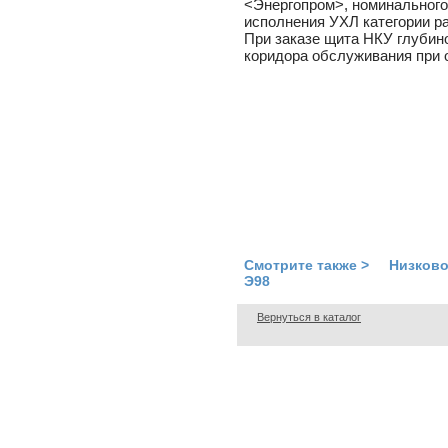
<Энергопром>, номинального
исполнения УХЛ категории р
При заказе щита НКУ глубин
коридора обслуживания при 
Смотрите также > Низково
Э98
Вернуться в каталог