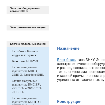
Электрооборудование
свыше 1000 В
Электрохимическая защита
Блочно-модульные здания
Назначение
Блок бокс / Блочно-
модульные здания
Блок-боксы
типа БНКУ-Э пре
Бокс типа БНКУ-Э
электротехнического оборуд
Блочно-модульные
и распределения электрическ
здания типа БЛП-Э,
технологическими процессам
2БЛП-Э. Блок бокс БЛП.
и газовой промышленности, 
удаленных от населенных пу
Блочно-модульные
здания типа БМС ЭРА
«ЮНЭП» и 2БМС ЭРА
«ЮНЭП»
Блочно-модульные
Конструкция
здания типа БКТП-Э и