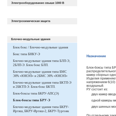
Электрооборудование свыше 1000 В
Электрохимическая защита
Блочно-модульные здания
Блок бокс / Блочно-модульные здания
Бокс типа БНКУ-Э
Назначение
Блочно-модульные здания типа БЛП-Э,
2БЛП-Э. Блок бокс БЛП.
Блок-боксы типа Б
распределительного
Блочно-модульные здания типа БМС
камер сборных одн
ЭРА «ЮНЭП» и 2БМС ЭРА «ЮНЭП»
Изделия применяют
напряжением 6(10) 
Блочно-модульные здания типа БКТП-Э
воздушный.
и 2БКТП-Э. Блок-бокс БКТП.
РУ состоит из:
Блок-боксы типа БКРУ-АПС(Э)
двух камер ввод
Блок-боксы типа БРУ-Э
одной камеры м
Блочно-модульные здания типа БКРУ-
двух шинных мо
Иртяш, БКРУ-Иртяш-2, БКРУ-Тургояк
По отдельному зака