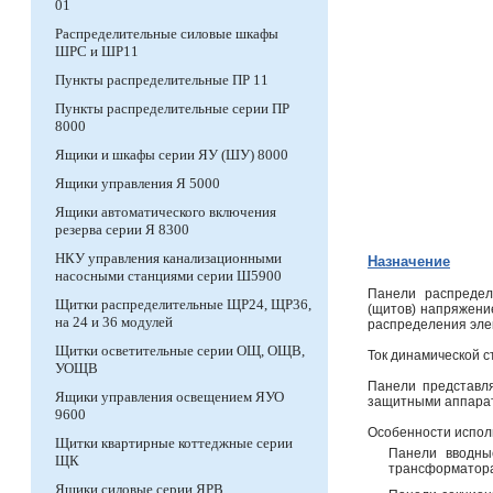
01
Распределительные силовые шкафы
ШРС и ШР11
Пункты распределительные ПР 11
Пункты распределительные серии ПР
8000
Ящики и шкафы серии ЯУ (ШУ) 8000
Ящики управления Я 5000
Ящики автоматического включения
резерва серии Я 8300
НКУ управления канализационными
Назначение
насосными станциями серии Ш5900
Панели распредел
Щитки распределительные ЩР24, ЩР36,
(щитов) напряжени
на 24 и 36 модулей
распределения элек
Щитки осветительные серии ОЩ, ОЩВ,
Ток динамической с
УОЩВ
Панели представл
Ящики управления освещением ЯУО
защитными аппарат
9600
Особенности испо
Щитки квартирные коттеджные серии
Панели вводны
ЩК
трансформатора
Ящики силовые серии ЯРВ