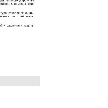
елительного устройства
рматора. С помощью этих
тура отходящих линий.
иваются по требованию
ой управления и защиты