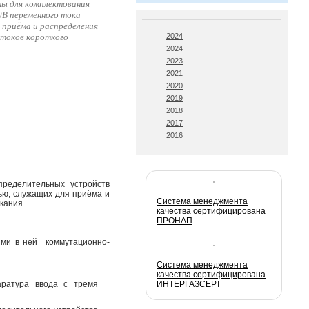
ны для комплектования
0В переменного тока
 приёма и распределения
 токов короткого
2024
2024
2023
2021
2020
2019
2018
2017
2016
ределительных устройств
ью, служащих для приёма и
Система менеджмента
кания.
качества сертифицирована
ПРОНАП
ыми в ней коммутационно-
Система менеджмента
качества сертифицирована
аратура ввода с тремя
ИНТЕРГАЗСЕРТ