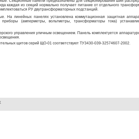
ные. Секционные панели предназначены для секционирования шин распред
когда каждая из секций нормально получает питание от отдельного трансфо
комплектоваться РУ двутрансформаторных подстанций.
ые. На линейных панелях установлена коммутационная защитная аппара
 приборы (амперметры, вольтметры, трансформаторы тока) устанавл
ерского управления уличным освещением. Панель комплектуется аппаратур
 освещения.
тельных щитов серий ЩО-01 соответствуют ТУ3430-039-32574607-2002.
г