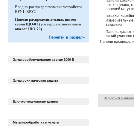
Панели секцион
в тех случаях, 
Вводно-распределительные устройства
панелей могут 
ВРУ1, ВРУ2
Панели линейн
Панели распределительных щитов
Измерительные
серий ЩО-01 (усовершенствованный
заказчика.
аналог ЩО-70)
Панель диспетч
линий уличного
Перейти в раздел»
Панели распредели
Электрооборудование свыше 1000 В
Электрохимическая защита
Вернуться в катало
Блочно-модульные здания
Металлообработка и услуги