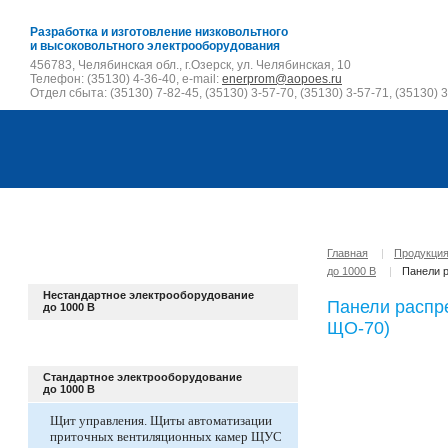
Разработка и изготовление низковольтного
и высоковольтного электрооборудования
456783, Челябинская обл., г.Озерск, ул. Челябинская, 10
Телефон: (35130) 4-36-40, e-mail:
enerprom@aopoes.ru
Отдел сбыта: (35130) 7-82-45, (35130) 3-57-70, (35130) 3-57-71, (35130) 3
Главная
|
Продукци
до 1000 В
|
Панели 
Нестандартное электрооборудование
Панели распр
до 1000 В
ЩО-70)
Стандартное электрооборудование
до 1000 В
Щит управления. Щиты автоматизации
приточных вентиляционных камер ЩУС