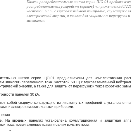
Панели распределительных щитов серии ЩО-01 предназначе
распределительных устройств (щитов) напряжением 380/22
частотой 50 Гц с глухозаземлённой нейтралью, служащих для
электрической энергии, а также для защиты от перегрузок и
замыкания.
ительных щитов серии ЩО-01 предназначены для комплектования расп
ем 380/220В переменного тока частотой 50 Гц с глухозаземлённой нейтрал
трической энергии, а также для защиты от перегрузок и токов короткого замы
тойкости панелей 30 кА.
яют собой сварную конструкцию из листогнутых профилей с установленн
ами и электроизмерительными приборами.
лнения
е. На вводных панелях установлена коммутационная и защитная апп
ми тока, тремя амперметрами и одним вольтметром.