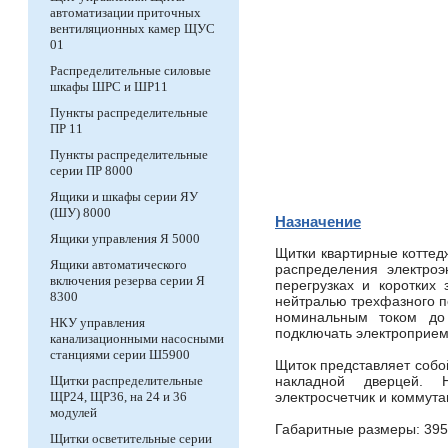
автоматизации приточных
вентиляционных камер ЩУС
01
Распределительные силовые
шкафы ШРС и ШР11
Пункты распределительные
ПР 11
Пункты распределительные
серии ПР 8000
Ящики и шкафы серии ЯУ
(ШУ) 8000
Назначение
Ящики управления Я 5000
Щитки квартирные коттед
Ящики автоматического
распределения электроэ
включения резерва серии Я
перегрузках и коротких
8300
нейтралью трехфазного п
номинальным током до 
НКУ управления
подключать электроприем
канализационными насосными
станциями серии Ш5900
Щиток представляет собо
Щитки распределительные
накладной дверцей. 
ЩР24, ЩР36, на 24 и 36
электросчетчик и коммут
модулей
Габаритные размеры: 395
Щитки осветительные серии