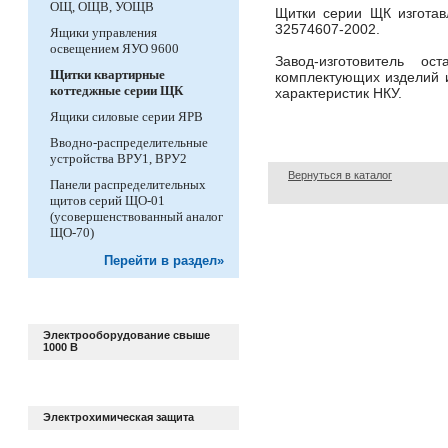
ОЩ, ОЩВ, УОЩВ
Щитки серии ЩК изготав
32574607-2002.
Ящики управления
освещением ЯУО 9600
Завод-изготовитель о
Щитки квартирные
комплектующих изделий и
коттеджные серии ЩК
характеристик НКУ.
Ящики силовые серии ЯРВ
Вводно-распределительные
устройства ВРУ1, ВРУ2
Вернуться в каталог
Панели распределительных
щитов серий ЩО-01
(усовершенствованный аналог
ЩО-70)
Перейти в раздел»
Электрооборудование свыше
1000 В
Электрохимическая защита