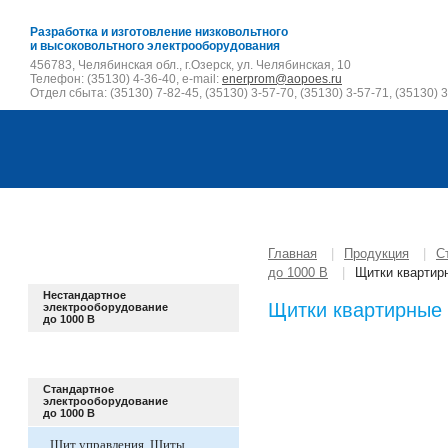
Разработка и изготовление низковольтного
и высоковольтного электрооборудования
456783, Челябинская обл., г.Озерск, ул. Челябинская, 10
Телефон: (35130) 4-36-40, e-mail:
enerprom@aopoes.ru
Отдел сбыта: (35130) 7-82-45, (35130) 3-57-70, (35130) 3-57-71, (35130) 3
Главная
|
Продукция
|
С
до 1000 В
|
Щитки квартир
Нестандартное
Щитки квартирные
электрооборудование
до 1000 В
Стандартное
электрооборудование
до 1000 В
Щит управления. Щиты