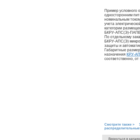
Пример условного 
односторонним пита
номинальным током 
учета электрическо
категории размеще
БКРУ-АПС(Э)-ПАПВ1
По отдельному зака
БКРУ-АПС(Э) микр
защиты и автоматик
Габаритные размер
назначения
КРУ-АП
соответственно, от
Смотрите также > 
распределительные
Вернуться в катало