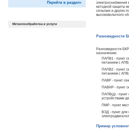
Перейти в раздел»
электроснабжения 
катодной защиты ма
сельских и других 
высоковольтного о
Металлообработка и услуги
Разновидности Б
Разновидности БКР
назначению:
ПАПВ1 - пункт 
питанием с АПВ
ПАПВ2 - пункт с
питанием с АПВ
ПАВР - пункт се
ПАВНР - пункт с
ПАПВ(д) - пункт
устройствами д
ПМР - пункт мес
ВЭД - пункт для
электродвигател
Пример условног