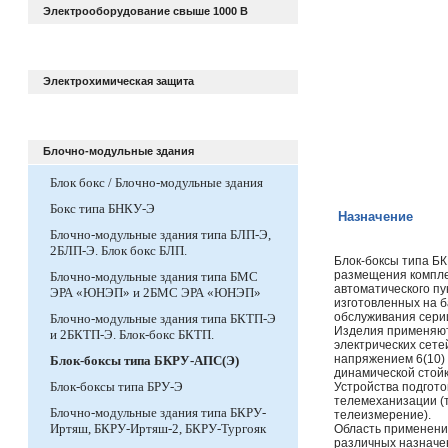
Электрооборудование свыше 1000 В
Электрохимическая защита
Блочно-модульные здания
Блок бокс / Блочно-модульные здания
Бокс типа БНКУ-Э
Назначение
Блочно-модульные здания типа БЛП-Э,
2БЛП-Э. Блок бокс БЛП.
Блок-боксы типа Б
размещения компле
Блочно-модульные здания типа БМС
автоматического пу
ЭРА «ЮНЭП» и 2БМС ЭРА «ЮНЭП»
изготовленных на 
обслуживания сер
Блочно-модульные здания типа БКТП-Э
Изделия применяют
и 2БКТП-Э. Блок-бокс БКТП.
электрических сет
напряжением 6(10) 
Блок-боксы типа БКРУ-АПС(Э)
динамической стойк
Блок-боксы типа БРУ-Э
Устройства подгото
телемеханизации (
Блочно-модульные здания типа БКРУ-
телеизмерение).
Иртяш, БКРУ-Иртяш-2, БКРУ-Тургояк
Область применения
различных назначе