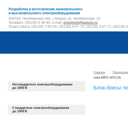
Разработка и изготовление низковольтного
и высоковольтного электрооборудования
456783, Челябинская обл., г.Озерск, ул. Челябинская, 10
Телефон: (35130) 4-36-40, e-mail:
enerprom@aopoes.ru
Отдел сбыта: (35130) 7-82-45, (35130) 3-57-70, (35130) 3-57-71, (35130) 3
Главная
|
Продукци
типа БКРУ-АПС(Э)
Нестандартное электрооборудование
Блок-боксы т
до 1000 В
Стандартное электрооборудование
до 1000 В