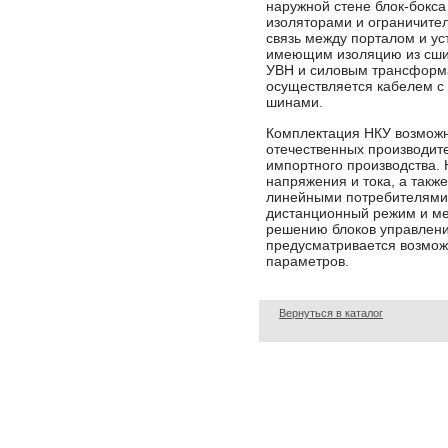
наружной стене блок-бокса
изоляторами и ограничите
связь между порталом и у
имеющим изоляцию из сшит
УВН и силовым трансформа
осуществляется кабелем с
шинами.
Комплектация НКУ возможн
отечественных производите
импортного производства.
напряжения и тока, а такж
линейными потребителями
дистанционный режим и ме
решению блоков управлен
предусматривается возмож
параметров.
Вернуться в каталог