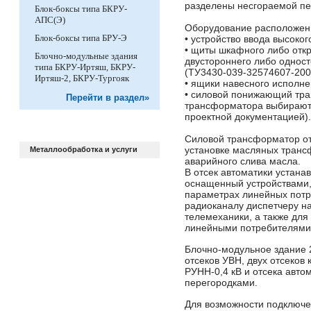
разделены несгораемой пе
Блок-боксы типа БКРУ-
АПС(Э)
Оборудование расположенн
Блок-боксы типа БРУ-Э
• устройство ввода высоко
• щиты шкафного либо отк
Блочно-модульные здания
двустороннего либо однос
типа БКРУ-Иртяш, БКРУ-
(ТУ3430-039-32574607-200
Иртяш-2, БКРУ-Тургояк
• ящики навесного исполне
• силовой понижающий тра
Перейти в раздел»
трансформатора выбираютс
проектной документацией).
Силовой трансформатор от
установке масляных тран
Металлообработка и услуги
аварийного слива масла.
В отсек автоматики устана
оснащенный устройствами,
параметрах линейных потр
радиоканалу диспетчеру н
телемеханики, а также дл
линейными потребителями
Блочно-модульное здание
отсеков УВН, двух отсеков
РУНН-0,4 кВ и отсека авто
перегородками.
Для возможности подключе