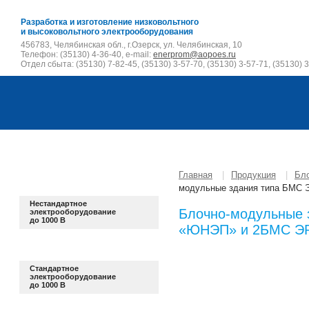
Разработка и изготовление низковольтного
и высоковольтного электрооборудования
456783, Челябинская обл., г.Озерск, ул. Челябинская, 10
Телефон: (35130) 4-36-40, e-mail:
enerprom@aopoes.ru
Отдел сбыта: (35130) 7-82-45, (35130) 3-57-70, (35130) 3-57-71, (35130) 3
Главная
|
Продукция
|
Бл
модульные здания типа БМС
Нестандартное
Блочно-модульные 
электрооборудование
до 1000 В
«ЮНЭП» и 2БМС Э
Стандартное
электрооборудование
до 1000 В