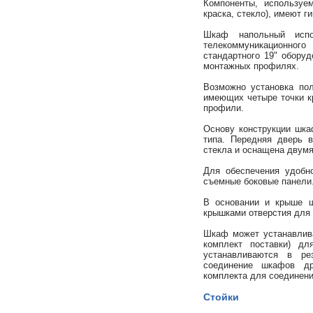
Компоненты, используе
краска, стекло), имеют г
Шкаф напольный испо
телекоммуникационног
стандартного 19" обору
монтажных профилях.
Возможно установка пол
имеющих четыре точки к
профили.
Основу конструкции шка
типа. Передняя дверь в
стекла и оснащена двумя
Для обеспечения удобн
съемные боковые панели
В основании и крыше 
крышками отверстия для 
Шкаф может устанавлива
комплект поставки) дл
устанавливаются в ре
соединение шкафов д
комплекта для соединен
Стойки