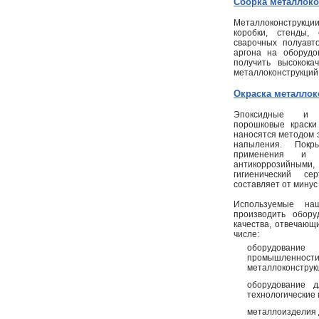
Сборка металлоко
Металлоконструкции
коробки, стенды,
сварочных полуавт
аргона на оборудов
получить высокок
металлоконструкций
Окраска металлок
Эпоксидные и п
порошковые краски
наносятся методом э
напыления. Пок
применения и о
антикоррозийными, 
гигиенический се
составляет от минус
Используемые на
производить обору
качества, отвечающ
числе:
оборудовани
промышленно
металлоконструкци
оборудование д
технологические 
металлоизделия 