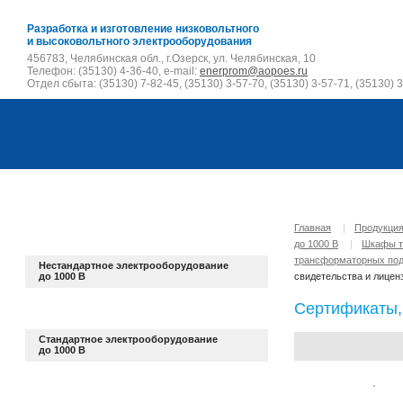
Разработка и изготовление низковольтного
и высоковольтного электрооборудования
456783, Челябинская обл., г.Озерск, ул. Челябинская, 10
Телефон: (35130) 4-36-40, e-mail:
enerprom@aopoes.ru
Отдел сбыта: (35130) 7-82-45, (35130) 3-57-70, (35130) 3-57-71, (35130) 3
Главная
|
Продукци
до 1000 В
|
Шкафы т
трансформаторных по
Нестандартное электрооборудование
до 1000 В
свидетельства и лицен
Сертификаты,
Стандартное электрооборудование
до 1000 В