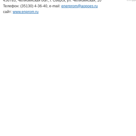
456783, Челябинская обл., г. Озерск, ул. Челябинская, 10
Телефон: (35130) 4-36-40, e-mail:
enerprom@aopoes.ru
сайт:
www.enprom.ru