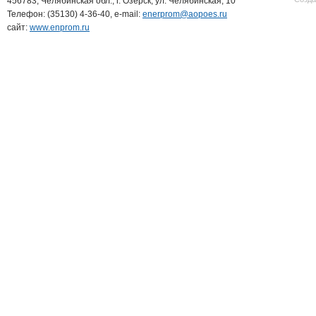
456783, Челябинская обл., г. Озерск, ул. Челябинская, 10
Телефон: (35130) 4-36-40, e-mail:
enerprom@aopoes.ru
сайт:
www.enprom.ru