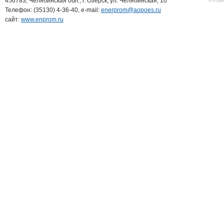
456783, Челябинская обл., г. Озерск, ул. Челябинская, 10
Телефон: (35130) 4-36-40, e-mail:
enerprom@aopoes.ru
сайт:
www.enprom.ru