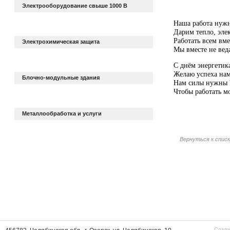
Электрооборудование свыше 1000 В
Наша работа нужн
Дарим тепло, элек
Работать всем вме
Электрохимическая защита
Мы вместе не веда
С днём энергетик
Желаю успеха нам,
Блочно-модульные здания
Нам силы нужны ?
Чтобы работать мо
Металлообработка и услуги
?
http://pozdravok.r
Вернуться к спис
energetika/kollega
Созда