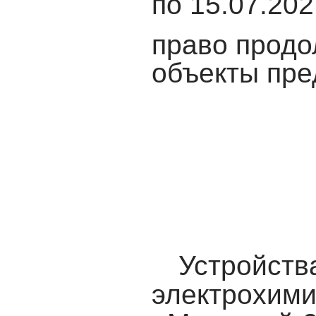
по 15.07.20
право
продо
объекты пр
Устрой
электрох