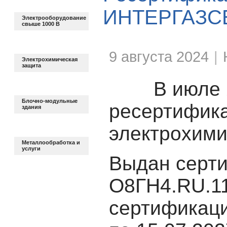
ИНТЕРГАЗС
Электрооборудование
свыше 1000 В
9 августа 2024
|
Электрохимическая
защита
В июле 
Блочно-модульные
ресертифика
здания
электрохими
Металлообработка и
услуги
Выдан
серт
О8ГН4.RU.11
сертификац